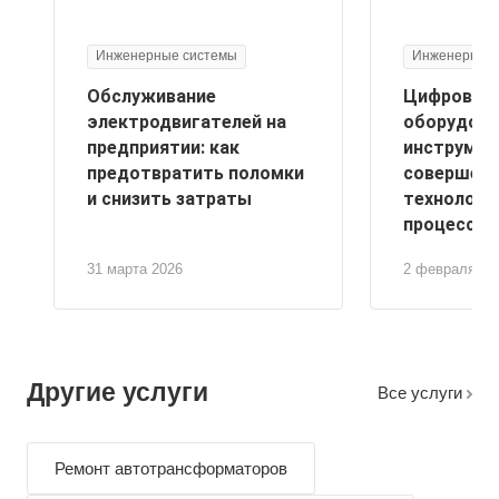
Инженерные системы
Инженерные 
Обслуживание
Цифровые
электродвигателей на
оборудова
предприятии: как
инструмен
предотвратить поломки
совершенс
и снизить затраты
технологи
процессов
31 марта 2026
2 февраля 20
Другие услуги
Все услуги
Ремонт автотрансформаторов