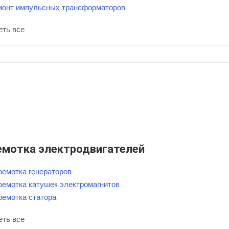
монт импульсных трансформаторов
еть все
емотка электродвигателей
ремотка генераторов
ремотка катушек электромагнитов
ремотка статора
еть все