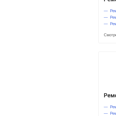
Ре
Ре
Ре
Смотр
Рем
Ре
Ре