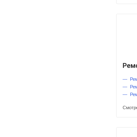
Рем
Рем
Рем
Ре
Смотр