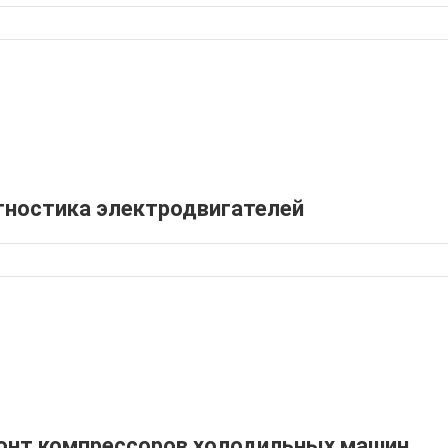
гностика электродвигателей
онт компрессоров холодильных машин