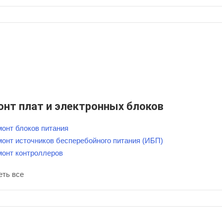
онт плат и электронных блоков
онт блоков питания
онт источников бесперебойного питания (ИБП)
монт контроллеров
еть все