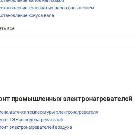
сстановление валов наплавкой
сстановление коленчатых валов напылением
сстановление конуса вала
еть все
онт промышленных электронагревателей
мена датчика температуры электронагревателя
монт ТЭНов водонагревателей
монт электронагревателей воздуха