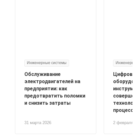
Инженерные системы
Инженерные 
Обслуживание
Цифровые
электродвигателей на
оборудова
предприятии: как
инструмен
предотвратить поломки
совершенс
и снизить затраты
технологи
процессов
31 марта 2026
2 февраля 20