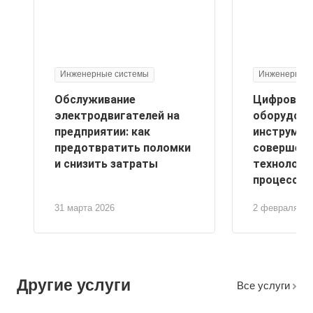
Инженерные системы
Инженерные 
Обслуживание
Цифровые
электродвигателей на
оборудова
предприятии: как
инструмен
предотвратить поломки
совершенс
и снизить затраты
технологи
процессов
31 марта 2026
2 февраля 20
Другие услуги
Все услуги